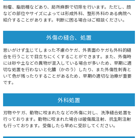
粉瘤、脂肪種などあり、局所麻酔で切除を行います。ただし、顔
などの部位やサイズによっては形成外科、整形外科のある病院へ
紹介することがあります。判断に困る場合はご相談ください。
外傷の縫合、処置
思いがけず生じてしまった不慮のケガ、外表面のケガも外科的縫
合を行うことで目立ちにくくすることができます。また、外傷時
には砂や土などの異物が混入している場合が多いため、早期に適
切な処置を行わないと化膿（かのう）したり、また外傷性刺青と
いて色が残ったりすることがあるため、早期の適切な治療が重要
です。
外科処置
刃物やケガ、動物に咬まれたなどの外傷に対し、洗浄縫合処置を
行っております。動物に咬まれた場合は破傷風注射、抗生剤注射
も行っております。受傷したら早めに受診してください。