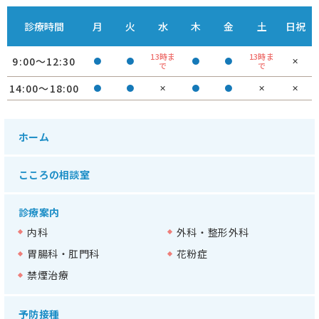
診療時間
⽉
火
水
木
金
土
日祝
13時ま
13時ま
9:00～12:30
●
●
●
●
✕
で
で
14:00～18:00
●
●
✕
●
●
✕
✕
ホーム
こころの相談室
診療案内
内科
外科・整形外科
胃腸科・肛門科
花粉症
禁煙治療
予防接種