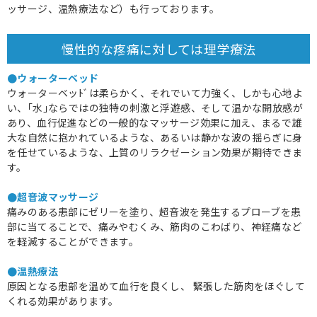
ッサージ、温熱療法など）も行っております。
慢性的な疼痛に対しては理学療法
●ウォーターベッド
ウォーターベッﾄﾞは柔らかく、それでいて力強く、しかも心地よ
い、｢水｣ならではの独特の刺激と浮遊感、そして温かな開放感が
あり、血行促進などの一般的なマッサージ効果に加え、まるで雄
大な自然に抱かれているような、あるいは静かな波の揺らぎに身
を任せているような、上質のリラクゼーション効果が期待できま
す。
●超音波マッサージ
痛みのある患部にゼリーを塗り、超音波を発生するプローブを患
部に当てることで、痛みやむくみ、筋肉のこわばり、神経痛など
を軽減することができます。
●温熱療法
原因となる患部を温めて血行を良くし、 緊張した筋肉をほぐして
くれる効果があります。