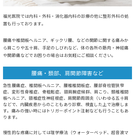
福光医院では内科・外科・消化器内科の診療の他に整形外科の処
置も行っております。
腰痛や椎間板ヘルニア、ギックリ腰、などの関節に関する痛みか
ら肩こりや五十肩、手足のしびれなど、体の各所の筋肉・神経痛
や関節痛などでお困りの場合はお気軽にご相談ください。
腰痛・頚部、肩関節障害など
急性腰痛症、椎間板ヘルニア、腰椎椎間板症、腰部脊柱管狭窄
症、変形性脊椎症、骨粗鬆症、頸肩腕症候群、肩こり、頚椎椎間
板ヘルニア、頸椎症性神経根症、肩関節周囲炎（いわゆる五十肩
などで、内臓疾患からのこともあり診察、検査した上で治療しま
す。痛みの強い時にはトリガーポイント注射なども行うこともあ
ります。
慢性的な疼痛に対しては理学療法（ウォーターベッド、超音波マ